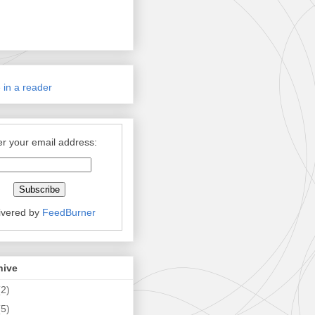
 in a reader
er your email address:
ivered by
FeedBurner
hive
(2)
(5)