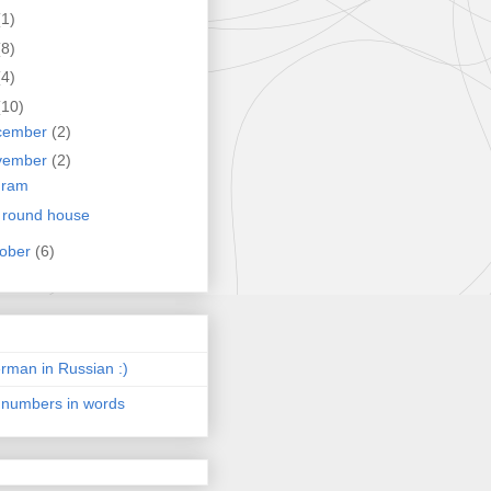
(1)
(8)
(4)
(10)
cember
(2)
vember
(2)
gram
 round house
tober
(6)
man in Russian :)
 numbers in words