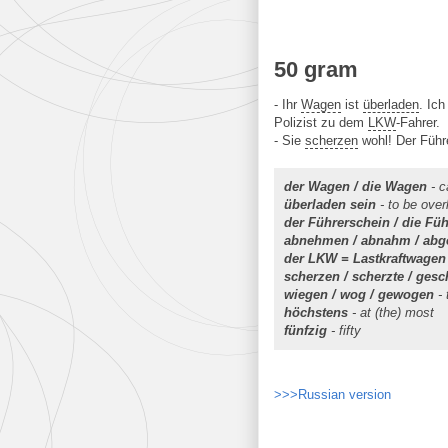
50 gram
- Ihr
Wagen
ist
überladen
. Ic
Polizist zu dem
LKW
-Fahrer.
- Sie
scherzen
wohl! Der Führ
der Wagen / die Wagen
- c
überladen sein
- to be ove
der Führerschein / die Fü
abnehmen / abnahm / a
der LKW = Lastkraftwagen
scherzen / scherzte / gesc
wiegen / wog / gewogen
- 
höchstens
- at (the) most
fünfzig
- fifty
>>>Russian version