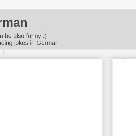
rman
 be also funny :)
ding jokes in German