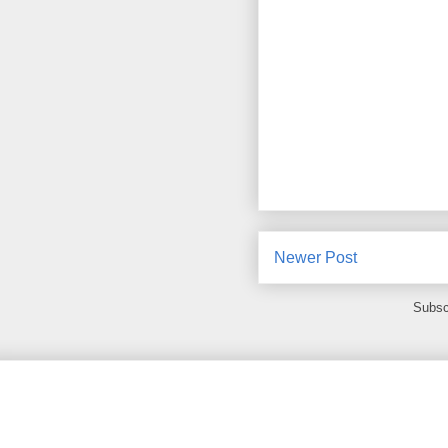
Newer Post
Subsc