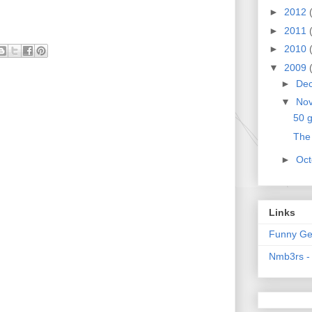
►
2012
►
2011
►
2010
▼
2009
►
De
▼
No
50 
The
►
Oc
Links
Funny Ger
Nmb3rs -