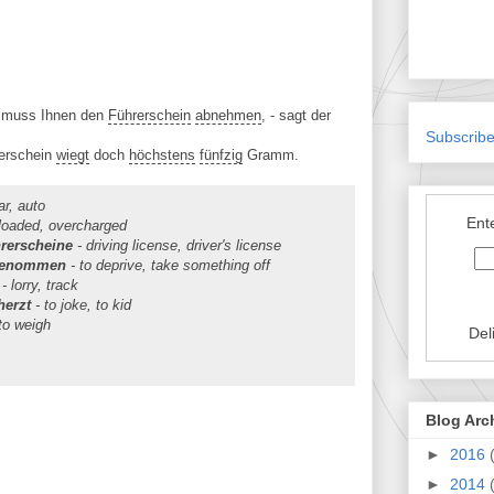
h muss Ihnen den
Führerschein
abnehmen
, - sagt der
Subscribe
erschein
wiegt
doch
höchstens
fünfzig
Gramm.
ar, auto
Ent
rloaded, overcharged
hrerscheine
- driving license, driver's license
bgenommen
- to deprive, take something off
- lorry, track
herzt
- to joke, to kid
to weigh
Del
Blog Arc
►
2016
►
2014