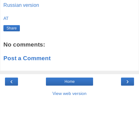
Russian version
AT
Share
No comments:
Post a Comment
‹
›
Home
View web version